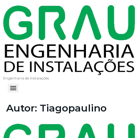
Engenharia de Instalações
Autor:
Tiagopaulino